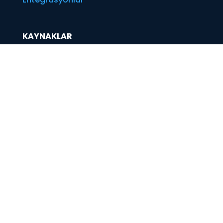
KAYNAKLAR
Araştırmalar
Kullanım Örneği
Bloglar